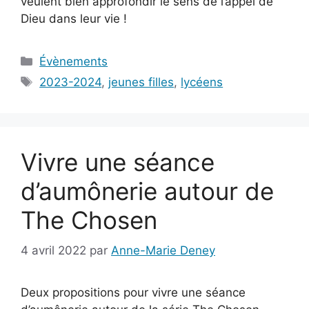
veulent bien approfondir le sens de l’appel de
Dieu dans leur vie !
Catégories
Évènements
Étiquettes
2023-2024
,
jeunes filles
,
lycéens
Vivre une séance
d’aumônerie autour de
The Chosen
4 avril 2022
par
Anne-Marie Deney
Deux propositions pour vivre une séance