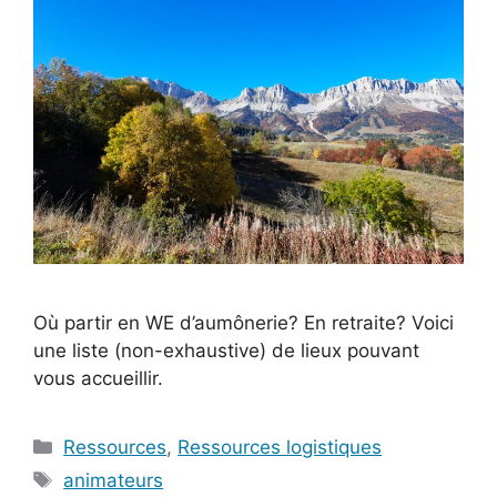
Où partir en WE d’aumônerie? En retraite? Voici
une liste (non-exhaustive) de lieux pouvant
vous accueillir.
Catégories
Ressources
,
Ressources logistiques
Étiquettes
animateurs