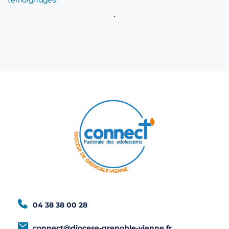
témoignages.
04 38 38 00 28
connect@diocese-grenoble-vienne.fr